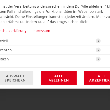
nnst der Verarbeitung widersprechen, indem Du "Alle ablehnen" kli
sem Fall sind allerdings die Funktionalitäten im Webshop stark
schränkt. Deine Einstellungen kannst du jederzeit ändern. Mehr z
en erfährst Du, indem Du auf das Fragezeichen klickst.
schutzerklärung
Impressum
ziell
erenzen
3,80 € *
stiken
* Die Preise können nach Auswahl des Stores variieren.
AUSWAHL
ALLE
ALLE
SPEICHERN
ABLEHNEN
AKZEPTIE