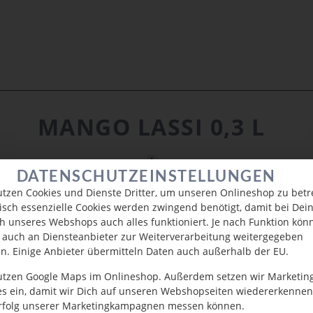
MANGO LASSI 0,3 L
DATENSCHUTZEINSTELLUNGEN
utzen Cookies und Dienste Dritter, um unseren Onlineshop zu betr
isch essenzielle Cookies werden zwingend benötigt, damit bei De
h unseres Webshops auch alles funktioniert. Je nach Funktion kön
 auch an Diensteanbieter zur Weiterverarbeitung weitergegeben
n. Einige Anbieter übermitteln Daten auch außerhalb der EU.
utzen Google Maps im Onlineshop. Außerdem setzen wir Marketin
es ein, damit wir Dich auf unseren Webshopseiten wiedererkenne
rfolg unserer Marketingkampagnen messen können.