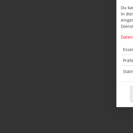
Du ka
In die
einge
Dienst
Daten
Essen
Präf
Stati