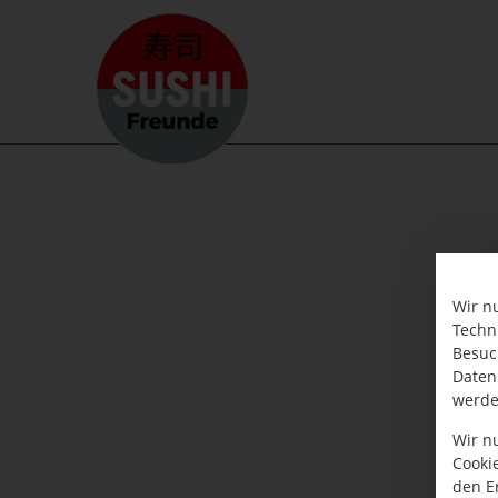
Wir n
Techn
Besuc
Daten
werde
Wir n
Cooki
den E