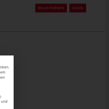
REGISTRIEREN
LOGIN
eiben.
inem
nen
g-
n und