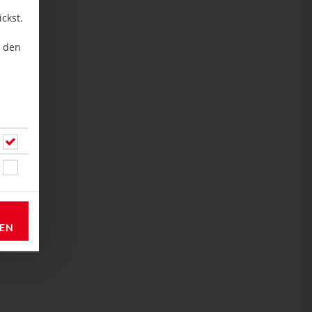
ckst.
u den
REN