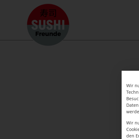
Wir n
Techn
Besuc
Daten
werde
Wir n
Cooki
den E