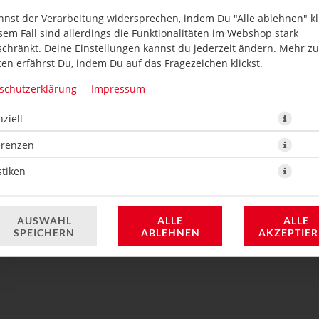
nnst der Verarbeitung widersprechen, indem Du "Alle ablehnen" kli
sem Fall sind allerdings die Funktionalitäten im Webshop stark
schränkt. Deine Einstellungen kannst du jederzeit ändern. Mehr z
en erfährst Du, indem Du auf das Fragezeichen klickst.
schutzerklärung
Impressum
ziell
2 Stück, Avocado mit Teriyaki Spezialsauce
erenzen
3,50 € *
stiken
* Die Preise können nach Auswahl des Stores variieren.
AUSWAHL
ALLE
ALLE
SPEICHERN
ABLEHNEN
AKZEPTIE