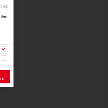
ckst.
u den
REN