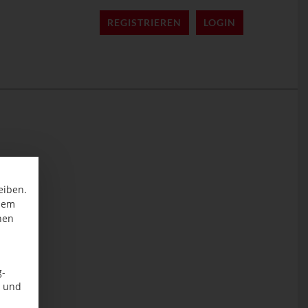
REGISTRIEREN
LOGIN
eiben.
inem
nen
g-
n und