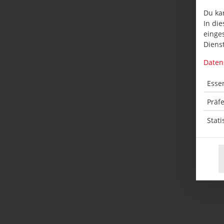
Du ka
In die
einge
Dienst
Daten
Essen
Präf
Stati