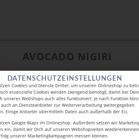
AVOCADO NIGIRI
DATENSCHUTZEINSTELLUNGEN
utzen Cookies und Dienste Dritter, um unseren Onlineshop zu betr
isch essenzielle Cookies werden zwingend benötigt, damit bei De
h unseres Webshops auch alles funktioniert. Je nach Funktion kön
 auch an Diensteanbieter zur Weiterverarbeitung weitergegeben
n. Einige Anbieter übermitteln Daten auch außerhalb der EU.
utzen Google Maps im Onlineshop. Außerdem setzen wir Marketin
es ein, damit wir Dich auf unseren Webshopseiten wiedererkenne
rfolg unserer Marketingkampagnen messen können.