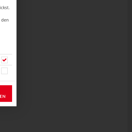
ckst.
u den
REN