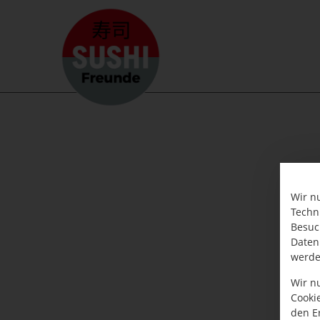
Wir n
Techn
Besuc
Daten
werde
Wir n
Cooki
den E