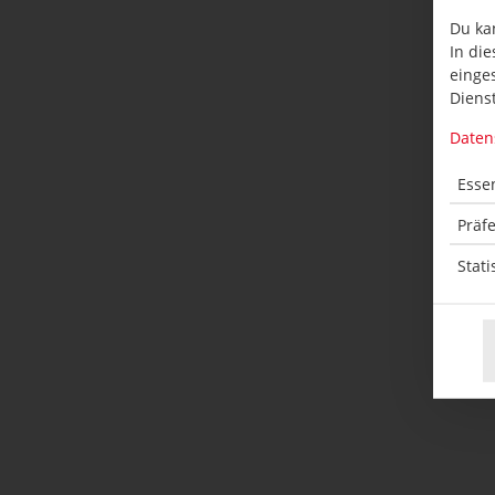
Du ka
In die
einge
Dienst
Daten
Essen
Präf
Stati