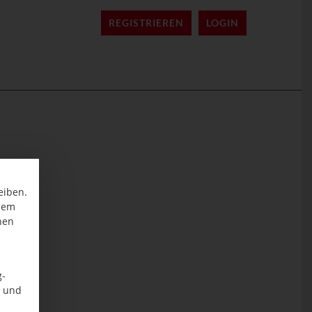
REGISTRIEREN
LOGIN
eiben.
inem
nen
g-
n und