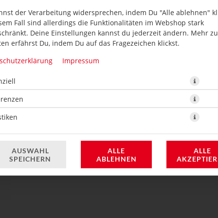
nnst der Verarbeitung widersprechen, indem Du "Alle ablehnen" kli
sem Fall sind allerdings die Funktionalitäten im Webshop stark
schränkt. Deine Einstellungen kannst du jederzeit ändern. Mehr z
en erfährst Du, indem Du auf das Fragezeichen klickst.
schutzerklärung
Impressum
ziell
8 St. Thunfischfilet, scharf mariniert mit Chili, Avocado
erenzen
8,70 € *
stiken
* Die Preise können nach Auswahl des Stores variieren.
AUSWAHL
ALLE
ALLE
SPEICHERN
ABLEHNEN
AKZEPTIE