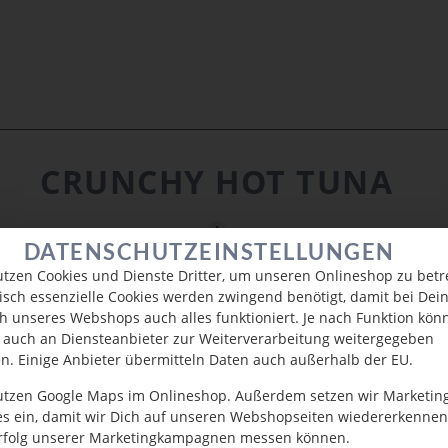
CRUNCHY HOT TUNA
DATENSCHUTZEINSTELLUNGEN
utzen Cookies und Dienste Dritter, um unseren Onlineshop zu betr
isch essenzielle Cookies werden zwingend benötigt, damit bei De
h unseres Webshops auch alles funktioniert. Je nach Funktion kön
 auch an Diensteanbieter zur Weiterverarbeitung weitergegeben
n. Einige Anbieter übermitteln Daten auch außerhalb der EU.
utzen Google Maps im Onlineshop. Außerdem setzen wir Marketin
es ein, damit wir Dich auf unseren Webshopseiten wiedererkenne
rfolg unserer Marketingkampagnen messen können.