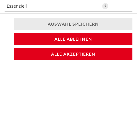
Essenziell
Präferenzen
AUSWAHL SPEICHERN
Statistiken
ALLE ABLEHNEN
ALLE AKZEPTIEREN
8 St. Stremellachs, Frischkäse, Avocado, knusprig
gebacken, Sweet Chili-Dip
8,70 € *
* Die Preise können nach Auswahl des Stores variieren.
© 2026
Sushifreunde
Impressum
Datenschutz
Barrierefreiheit
Lieferdienstsoftware und Webshop von
SimplyDelivery