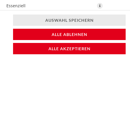
Essenziell
Präferenzen
AUSWAHL SPEICHERN
Statistiken
ALLE ABLEHNEN
ALLE AKZEPTIEREN
8 Stück, Thunfischfilet, Avocado, Gurke
8,70 € *
* Die Preise können nach Auswahl des Stores variieren.
© 2026
Sushifreunde
Impressum
Datenschutz
Barrierefreiheit
Lieferdienstsoftware und Webshop von
SimplyDelivery