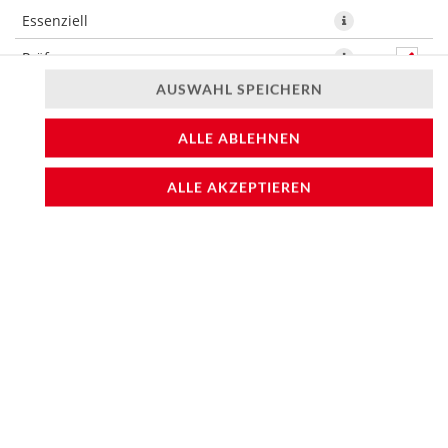
Essenziell
Präferenzen
AUSWAHL SPEICHERN
Statistiken
ALLE ABLEHNEN
ALLE AKZEPTIEREN
Reis, Hähnchenbrust oder Vegan Chicken, Gurke,
Frühlingszwiebel, Avocado, Tomate, Mango, Schnittlauch,
Sesam, Frischkäse, Honig Senf Sauce
11,99 € *
* Die Preise können nach Auswahl des Stores variieren.
© 2026
Sushifreunde
Impressum
Datenschutz
Barrierefreiheit