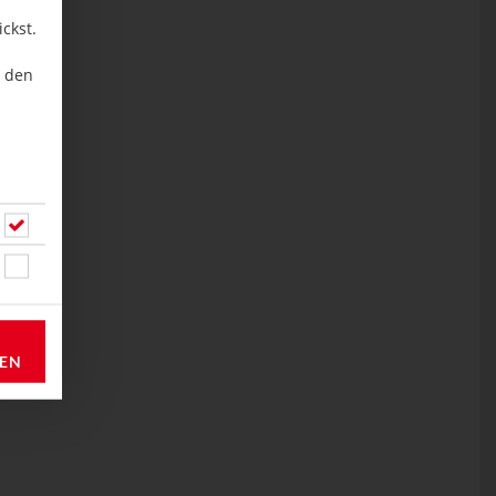
ckst.
u den
REN