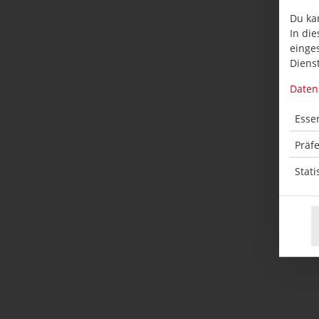
Du ka
In die
einge
Dienst
Daten
Essen
Kl
Präf
Stati