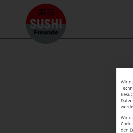
Wir n
Techn
Besuc
Daten
werde
Wir n
Cooki
den E