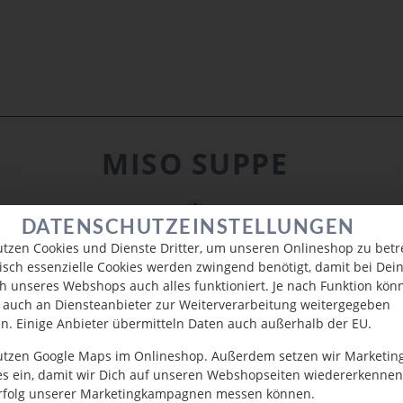
MISO SUPPE
DATENSCHUTZEINSTELLUNGEN
utzen Cookies und Dienste Dritter, um unseren Onlineshop zu betr
isch essenzielle Cookies werden zwingend benötigt, damit bei De
h unseres Webshops auch alles funktioniert. Je nach Funktion kön
 auch an Diensteanbieter zur Weiterverarbeitung weitergegeben
n. Einige Anbieter übermitteln Daten auch außerhalb der EU.
utzen Google Maps im Onlineshop. Außerdem setzen wir Marketin
es ein, damit wir Dich auf unseren Webshopseiten wiedererkenne
rfolg unserer Marketingkampagnen messen können.