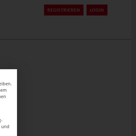
REGISTRIEREN
LOGIN
eiben.
inem
nen
g-
n und