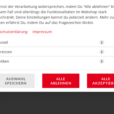
nnst der Verarbeitung widersprechen, indem Du "Alle ablehnen" kli
sem Fall sind allerdings die Funktionalitäten im Webshop stark
schränkt. Deine Einstellungen kannst du jederzeit ändern. Mehr z
en erfährst Du, indem Du auf das Fragezeichen klickst.
schutzerklärung
Impressum
ziell
are Brühe mit Misopaste, Wakame-Algen, Seidentofu, Sojasprossen
erenzen
4,90 € *
stiken
* Die Preise können nach Auswahl des Stores variieren.
AUSWAHL
ALLE
ALLE
SPEICHERN
ABLEHNEN
AKZEPTIE