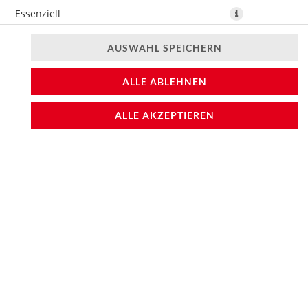
Essenziell
Präferenzen
AUSWAHL SPEICHERN
Statistiken
8 Stück California ISO, 8 Stück Räucherlachs ISO und 8
ALLE ABLEHNEN
Stück Sake ISO
ALLE AKZEPTIEREN
19,60 € *
* Die Preise können nach Auswahl des Stores variieren.
© 2026
Sushifreunde
Impressum
Datenschutz
Barrierefreiheit
Lieferdienstsoftware und Webshop von
SimplyDelivery