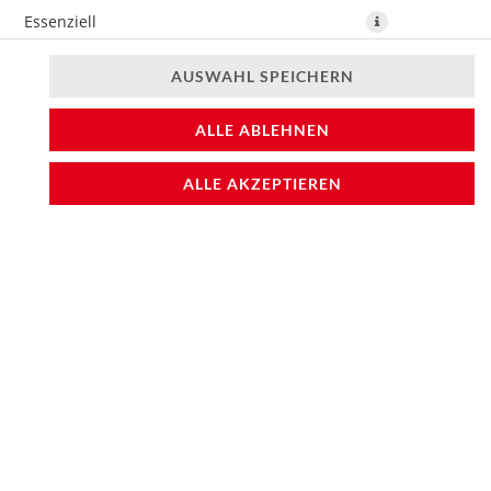
Essenziell
Präferenzen
AUSWAHL SPEICHERN
Statistiken
ALLE ABLEHNEN
ALLE AKZEPTIEREN
Asiatische Vorspeisen-Mix, wählen Sie 3 Zutaten
5,70 € *
* Die Preise können nach Auswahl des Stores variieren.
© 2026
Sushifreunde
Impressum
Datenschutz
Barrierefreiheit
Lieferdienstsoftware und Webshop von
SimplyDelivery